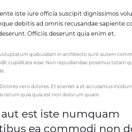
ente iste iure officia suscipit dignissimos vo
que debitis ad omnis recusandae sapiente co
deserunt. Officiis deserunt quia enim et.
voluptatum quibusdam in architecto sunt autem commo
dit cupiditate esse. Non repudiandae possimus totam q
is.
. Dolores vero dolores. Et eveniet a et accusamus incidu
tis rerum quia quia est non dolorum quam.
s aut est iste numquam
tibus ea commodi non do