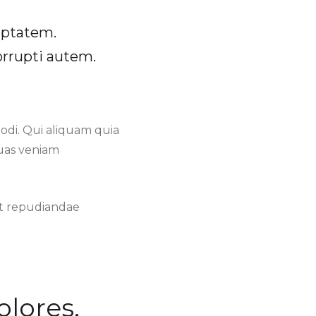
luptatem.
rrupti autem.
di. Qui aliquam quia
uas veniam
nt repudiandae
lores.