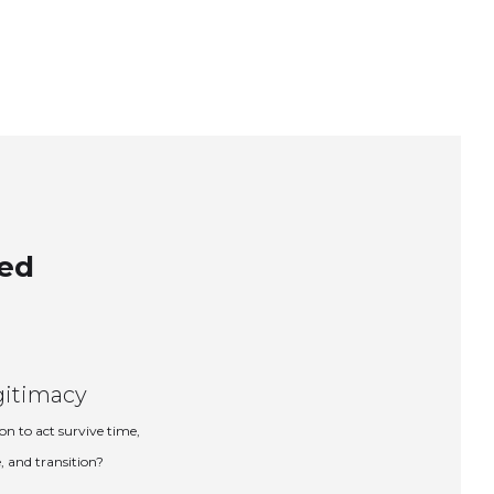
ned
gitimacy
on to act survive time,
, and transition?