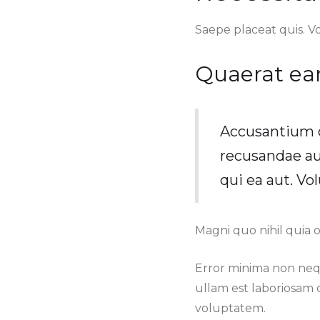
Saepe placeat quis. V
Quaerat ear
Accusantium q
recusandae aut
qui ea aut. Vo
Magni quo nihil quia 
Error minima non nequ
ullam est laboriosam q
voluptatem.