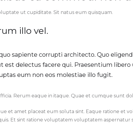
oluptate ut cupiditate. Sit natus eum quisquam.
um illo vel.
uo sapiente corrupti architecto. Quo eligend
 est delectus facere qui. Praesentium libero 
luptas eum non eos molestiae illo fugit.
officia. Rerum eaque in itaque. Quae et cumque sunt do
e et amet placeat eum soluta sint. Eaque ratione et vo
uis. Et sint ratione voluptatem voluptatem aspernatur si