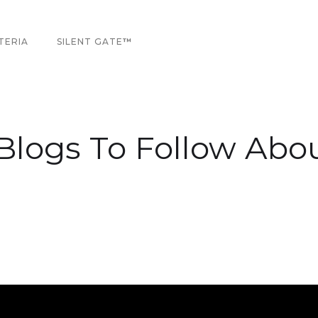
TERIA
SILENT GATE
™
 Blogs To Follow Ab