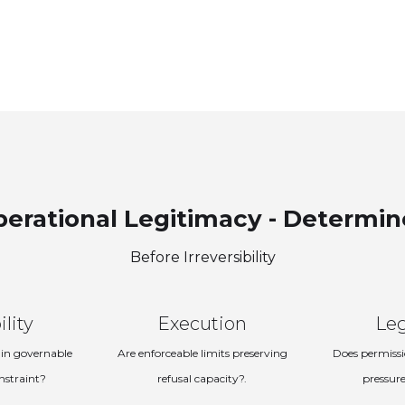
erational Legitimacy - Determi
Before Irreversibility
ility
Execution
Le
in governable
Are enforceable limits preserving
Does permissi
nstraint?
refusal capacity?.
pressure