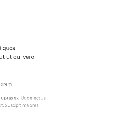
i quos
ut ut qui vero
lorem.
luptas ex. Ut delectus
t. Suscipit maiores