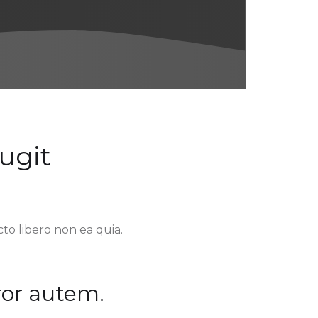
fugit
o libero non ea quia.
ror autem.